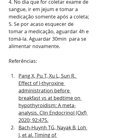
4. No dia que for coletar exame de 
sangue, ir em jejum e tomar a 
medicação somente após a coleta;
5. Se por acaso esquecer de 
tomar a medicação, aguardar 4h e 
tomá-la. Aguardar 30min  para se 
alimentar novamente.
Referências:
Pang X, Pu T, Xu L, Sun R. 
Effect of l-thyroxine 
administration before 
breakfast vs at bedtime on 
hypothyroidism: A meta-
analysis. Clin Endocrinol (Oxf) 
2020; 92:475.
Bach-Huynh TG, Nayak B, Loh 
J, et al. Timing of 