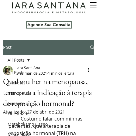
Agende Sua Consulta
Post
All Posts
Iara Sant' Ana
All Posts
3 de mar. de 2021
1 min de leitura
Qual mulher na menopausa,
Diabetes
tem contra indicação à terapia
Menopausa
de reposição hormonal?
Tireóide
Atualizado:
27 de abr. de 2021
Obesidade
	Costumo falar com minhas 
Metabolismo Ósseo
pacientes, que a terapia de 
reposição hormonal (TRH) na 
Miscelânea