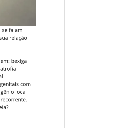
 se falam 
sua relação 
em: bexiga 
atrofia 
l. 
genitais com 
gênio local 
 recorrente.
eia?