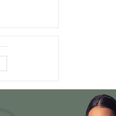
da a relação entre
tensão Arterial e
pausa.