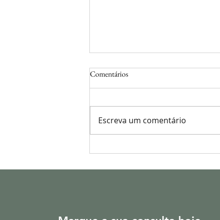
Comentários
Escreva um comentário
Qual momento certo de iniciar a
Terapia de Reposição Hormonal
na Menopausa?