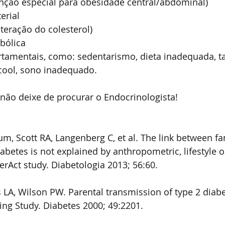
nção especial para obesidade central/abdominal)
erial
lteração do colesterol)
bólica
tamentais, como: sedentarismo, dieta inadequada, t
ool, sono inadequado.
 não deixe de procurar o Endocrinologista!
um, Scott RA, Langenberg C, et al. The link between fa
iabetes is not explained by anthropometric, lifestyle or
terAct study. Diabetologia 2013; 56:60.
s LA, Wilson PW. Parental transmission of type 2 diabe
ng Study. Diabetes 2000; 49:2201.