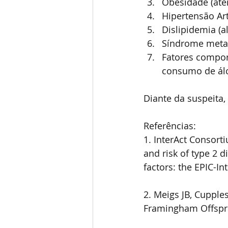
Obesidade (ate
Hipertensão Art
Dislipidemia (a
Síndrome meta
Fatores compor
consumo de álc
Diante da suspeita,
Referências:
1. InterAct Consorti
and risk of type 2 d
factors: the EPIC-In
2. Meigs JB, Cupple
Framingham Offspri