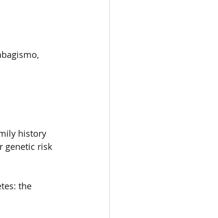
abagismo, 
mily history 
 genetic risk 
tes: the 