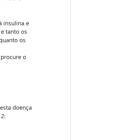
 insulina e 
e tanto os 
 quanto os 
 procure o 
 esta doença 
 2: