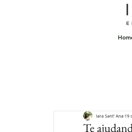
Hom
Iara Sant' Ana
19 
Te ajudand