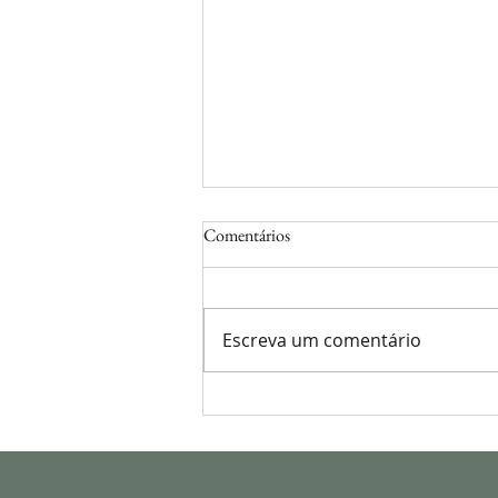
Comentários
Escreva um comentário
Já ouviu falar num tipo de
Diabetes chamado LADA?